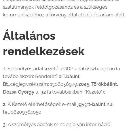
szállítmányok feldolgozásához és a szükséges
kommunikációhoz a törvény által előírt időtartam alatt.
Általános
rendelkezések
1.
Személyes adatkezelő a GDPR-ral összhangban (a
továbbiakban: Rendelet)
a T.bálint
Bt.
,cégjegyzékszám: 1306058979,
2045, Törökbálint,
Dózsa György u. 32
(a továbbiakban: "Kezelő");
2.
A Kezelő elérhetőségei: e-mail:
jgy@t-balint.hu
,
tel.:06209364050
3.
A személyes adatok minden olyan információ,