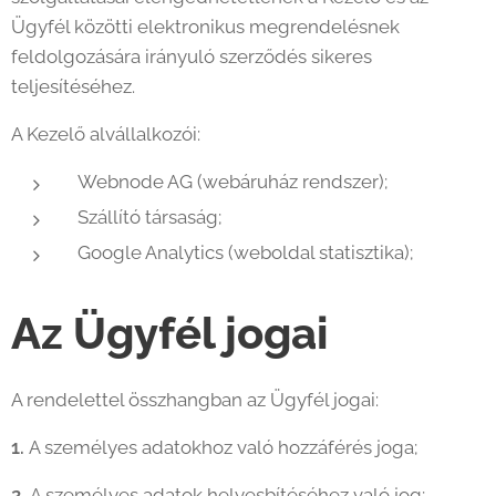
Ügyfél közötti elektronikus megrendelésnek
feldolgozására irányuló szerződés sikeres
teljesítéséhez.
A Kezelő alvállalkozói:
Webnode AG (webáruház rendszer);
Szállító társaság;
Google Analytics (weboldal statisztika);
Az Ügyfél jogai
A rendelettel összhangban az Ügyfél jogai:
1.
A személyes adatokhoz való hozzáférés joga;
2.
A személyes adatok helyesbítéséhez való jog;