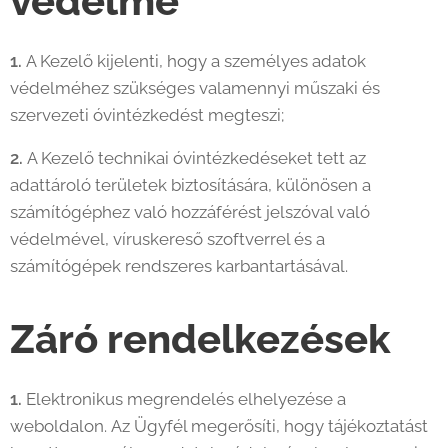
védelme
1.
A Kezelő kijelenti, hogy a személyes adatok
védelméhez szükséges valamennyi műszaki és
szervezeti óvintézkedést megteszi;
2.
A Kezelő technikai óvintézkedéseket tett az
adattároló területek biztosítására, különösen a
számítógéphez való hozzáférést jelszóval való
védelmével, víruskereső szoftverrel és a
számítógépek rendszeres karbantartásával.
Záró rendelkezések
1.
Elektronikus megrendelés elhelyezése a
weboldalon. Az Ügyfél megerősíti, hogy tájékoztatást