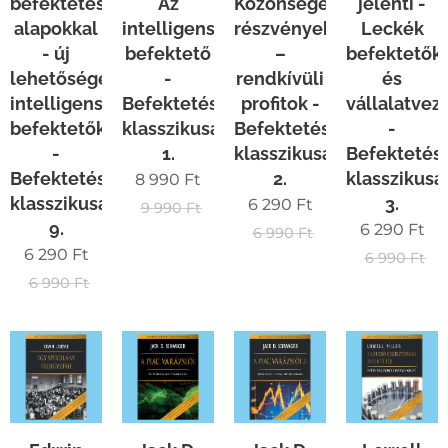
befektetési
Az
Közönséges
jelenti -
alapokkal
intelligens
részvények
Leckék
- új
befektető
–
befektetők
lehetőségek
-
rendkívüli
és
intelligens
Befektetések
profitok -
vállalatvez
befektetőknek
klasszikusai
Befektetések
-
-
1.
klasszikusai
Befektetés
Befektetések
2.
klasszikusa
8 990
Ft
klasszikusai
3.
6 290
Ft
9 990
Ft
9.
6 290
Ft
6 990
Ft
6 290
Ft
6 990
Ft
6 990
Ft