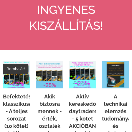
INGYENES
KISZÁLLÍTÁS!
Bomba ár!
Befektetések
Akik
Aktív
A
klasszikusai
biztosra
kereskedőknek,
technikai
- A teljes
mennek -
daytradereknek
elemzés
sorozat
érték,
- 5 kötet
tudománya
(10 kötet)
osztalék
AKCIÓBAN
és