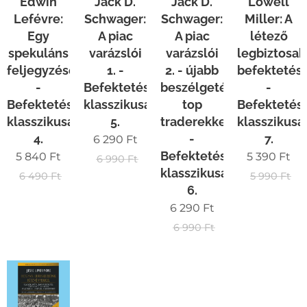
Edwin
Jack D.
Jack D.
Lowell
Lefévre:
Schwager:
Schwager:
Miller: A
Egy
A piac
A piac
létező
spekuláns
varázslói
varázslói
legbiztosa
feljegyzései
1. -
2. - újabb
befektetés
-
Befektetések
beszélgetéseim
-
Befektetések
klasszikusai
top
Befektetés
klasszikusai
5.
traderekkel
klasszikusa
4.
-
7.
6 290
Ft
Befektetések
5 840
Ft
5 390
Ft
6 990
Ft
klasszikusai
6 490
Ft
5 990
Ft
6.
6 290
Ft
6 990
Ft