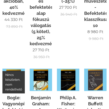
akcióban,
és
(-25%)
művészete
40%
befektetési
-
27 700
Ft
kedvezménnyel!!
alap
Befektetés
36 940
Ft
fókuszú
klasszikusa
44 330
Ft
válogatás
10
73 890
Ft
(5 kötet),
8 980
Ft
25%
9 980
Ft
kedvezménnyel
27 710
Ft
36 950
Ft
Nincs
készleten,
nem
rendelhető
Bogle:
Benjamin
Philip A.
Warren
Vagyonépítés
Graham:
Fisher:
Buffett