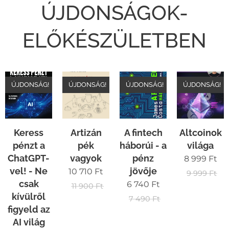
ÚJDONSÁGOK-
ELŐKÉSZÜLETBEN
ÚJDONSÁG!
ÚJDONSÁG!
ÚJDONSÁG!
ÚJDONSÁG!
Keress
Artizán
A fintech
Altcoinok
pénzt a
pék
háborúi - a
világa
ChatGPT-
vagyok
pénz
8 999
Ft
vel! - Ne
jövője
10 710
Ft
9 999
Ft
csak
6 740
Ft
11 900
Ft
kívülről
7 490
Ft
figyeld az
AI világ