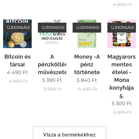
4 890
Ft
ÚJDONSÁG!
ÚJDONSÁG!
ÚJDONSÁG!
ÚJDONSÁG!
Bitcoin és
A
Money -A
Magyarorsz
társai
pénzköltés
pénz
mentes
művészete
története
ételei -
4 490
Ft
Mona
5 390
Ft
5 840
Ft
4 990
Ft
konyhája
5 990
Ft
6 490
Ft
5.
5 300
Ft
5 890
Ft
Visza a termékekhez