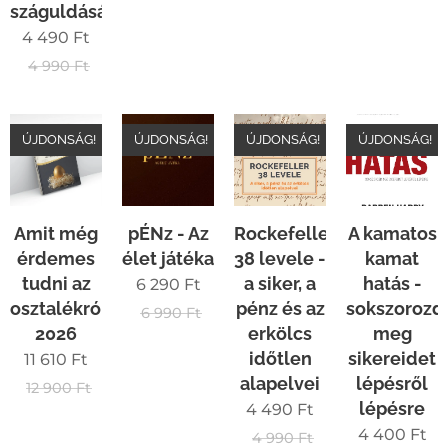
száguldását
4 490
Ft
4 990
Ft
ÚJDONSÁG!
ÚJDONSÁG!
ÚJDONSÁG!
ÚJDONSÁG!
Amit még
pÉNz - Az
Rockefeller
A kamatos
érdemes
élet játéka
38 levele -
kamat
tudni az
a siker, a
hatás -
6 290
Ft
osztalékról
pénz és az
sokszorozd
6 990
Ft
2026
erkölcs
meg
időtlen
sikereidet
11 610
Ft
alapelvei
lépésről
12 900
Ft
lépésre
4 490
Ft
4 400
Ft
4 990
Ft