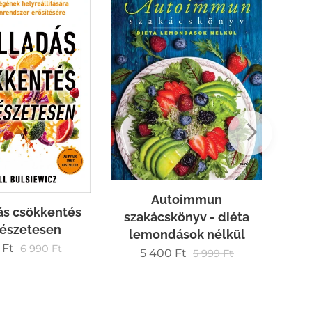
5
Autoimmun
ás csökkentés
szakácskönyv - diéta
észetesen
lemondások nélkül
Ft
6 990
Ft
5 400
Ft
5 999
Ft