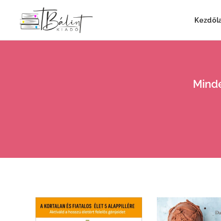
Kezdől
Minde