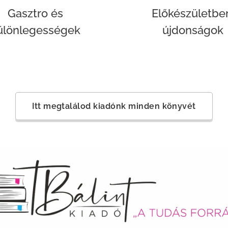
Gasztro és
Előkészületbe
ülönlegességek
újdonságok
Itt megtalálod kiadónk minden könyvét