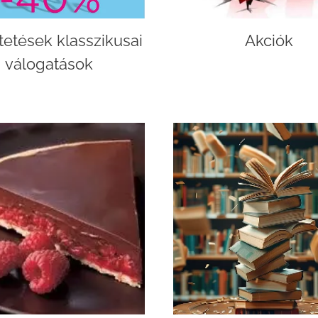
tetések klasszikusai
Akciók
válogatások