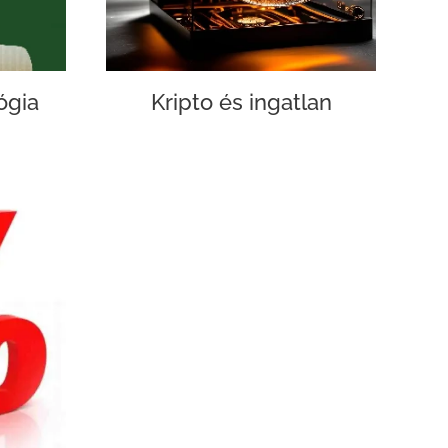
ógia
Kripto és ingatlan