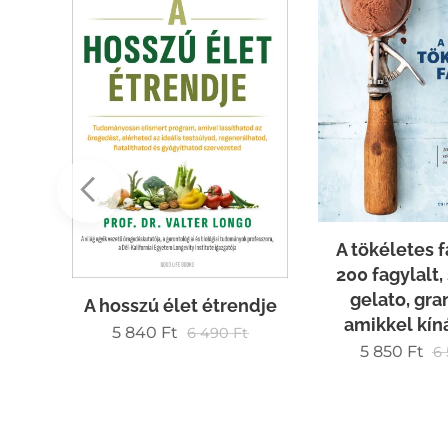
A tökéletes f
200 fagylalt,
tGPT-
gelato, gran
A hosszú élet étrendje
lről
amikkel kín
ág
5 840
Ft
6 490
Ft
5 850
Ft
6
t