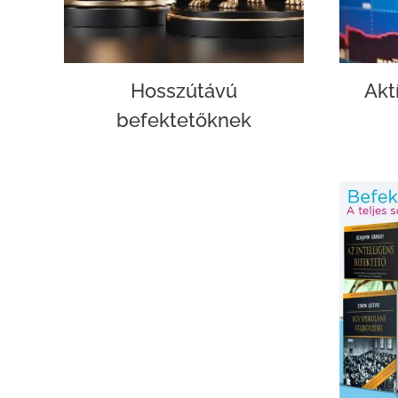
Hosszútávú
Akt
befektetőknek