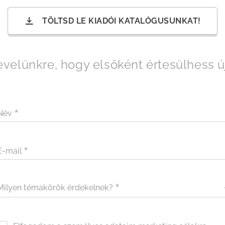
TÖLTSD LE KIADÓI KATALÓGUSUNKAT!
rlevelünkre, hogy elsőként értesülhess 
Név
E-mail
Milyen témakörök érdekelnek?