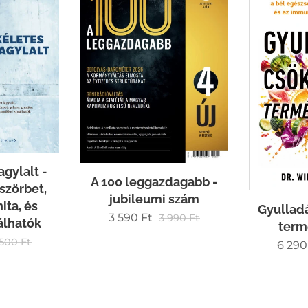
agylalt -
A 100 leggazdagabb -
 szörbet,
jubileumi szám
ita, és
Gyullad
3 590
Ft
3 990
Ft
álhatók
term
 500
Ft
6 290