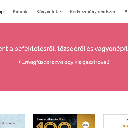
ap
Rólunk
Könyveink
Kedvezmény rendszer
S
nt a befektetésről, tőzsdéről és vagyonépít
(....megfűszerezve egy kis gasztroval)