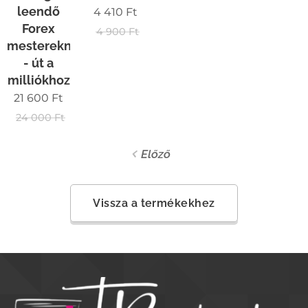
leendő
4 410
Ft
Forex
4 900
Ft
mestereknek
- út a
milliókhoz
21 600
Ft
24 000
Ft
Előző
Vissza a termékekhez