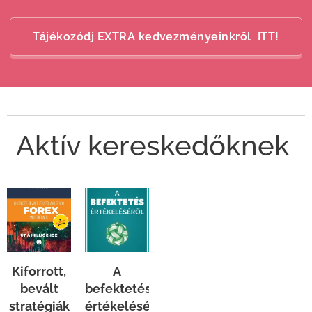
Tájékozódj EXTRA kedvezményeinkről ITT!
Aktív kereskedőknek
Kiforrott,
A
bevált
befektetés
stratégiák
értékeléséről