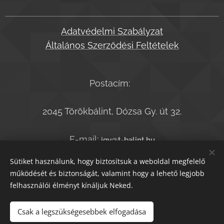
Adatvédelmi Szabályzat
Általános Szerződési Feltételek
Postacím:
2045 Törökbálint, Dózsa Gy. út 32.
E-mail:
jgy@t-balint.hu
Telefonszám:
+36-20-9364050
Sütiket használunk, hogy biztosítsuk a weboldal megfelelő
működését és biztonságát, valamint hogy a lehető legjobb
felhasználói élményt kínáljuk Neked.
© T.bálint Kiadó 2021
Sütik
Csak a legszükségesebbek elfogadása