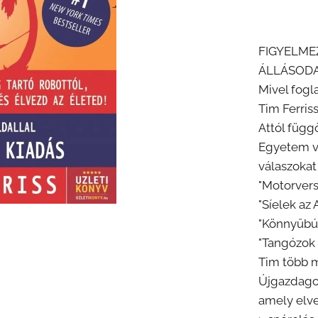
FIGYELME
ÁLLÁSODAT
Mivel fogl
Tim Ferris
Attól függ
Egyetem v
válaszokat
"Motorvers
"Síelek az
"Könnyűbú
"Tangózok 
Tim több mi
Újgazdagok
amely elve