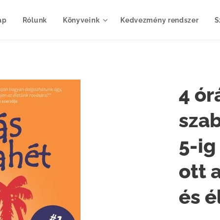
ap
Rólunk
Könyveink
Kedvezmény rendszer
S
4 ór
szab
5-ig
ott 
és é