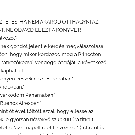
ZTETÉS: HA NEM AKAROD OTTHAGYNI AZ
, NE OLVASD EL EZT A KÖNYVET!
alkozol?
snek gondot jelent e kérdés megválaszolása.
ően, hogy mikor kérdezed meg a Princeton
itatkozókedvű vendégelőadóját, a következő
 kaphatod:
enyen veszek részt Európában."
 Andokban."
várkodom Panamában."
Buenos Airesben."
nt öt évet töltött azzal, hogy ellesse az
, e gyorsan növekvő szubkultúra titkait,
tette "az elnapolt élet tervezetét" (robotolás