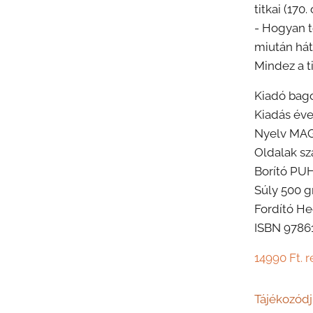
titkai (170. 
- Hogyan tö
miután hát
Mindez a t
Kiadó bago
Kiadás éve
Nyelv MA
Oldalak sz
Borító P
Súly 500 g
Fordító H
ISBN 9786
14990 Ft. r
Tájékozó