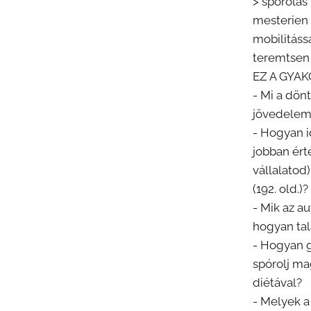
> spórolás
mesterien 
mobilitáss
teremtsen
EZ A GYA
- Mi a dön
jövedelem
- Hogyan i
jobban érté
vállalatod
(192. old.)?
- Mik az a
hogyan talá
- Hogyan g
spórolj ma
diétával?
- Melyek a