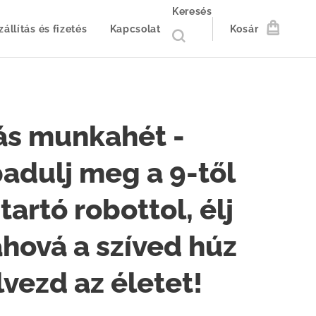
Keresés
zállítás és fizetés
Kapcsolat
Kosár
ás munkahét -
adulj meg a 9-től
 tartó robottol, élj
ahová a szíved húz
lvezd az életet!