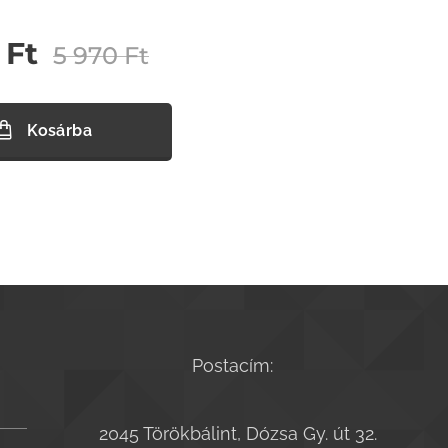
Ft
5 970
Ft
Kosárba
Postacím:
2045 Törökbálint, Dózsa Gy. út 32.