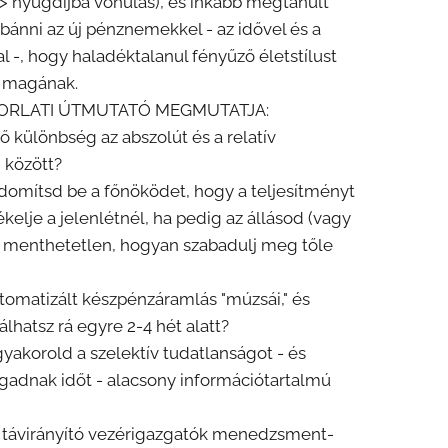
 > nyugdíjba vonulás), és inkább megtanult
bánni az új pénznemekkel - az idővel és a
al -, hogy haladéktalanul fényűző életstílust
 magának.
KORLATI ÚTMUTATÓ MEGMUTATJA:
tő különbség az abszolút és a relatív
 között?
domítsd be a főnöködet, hogy a teljesítményt
kelje a jelenlétnél, ha pedig az állásod (vagy
) menthetetlen, hogyan szabadulj meg tőle
utomatizált készpénzáramlás "múzsái," és
lhatsz rá egyre 2-4 hét alatt?
yakorold a szelektív tudatlanságot - és
gadnak időt - alacsony információtartalmú
 távirányító vezérigazgatók menedzsment-