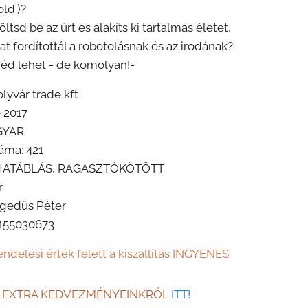
old.)?
ltsd be az űrt és alakíts ki tartalmas életet,
at fordítottál a robotolásnak és az irodának?
iéd lehet - de komolyan!-
lyvár trade kft
 2017
GYAR
áma: 421
UHATÁBLÁS, RAGASZTÓKÖTÖTT
r
egedűs Péter
155030673
endelési érték felett a kiszállítás INGYENES.
dj EXTRA KEDVEZMÉNYEINKRŐL
ITT!