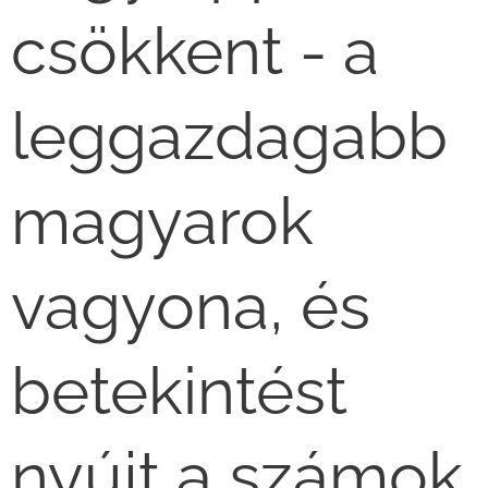
csökkent - a
leggazdagabb
magyarok
vagyona, és
betekintést
nyújt a számok