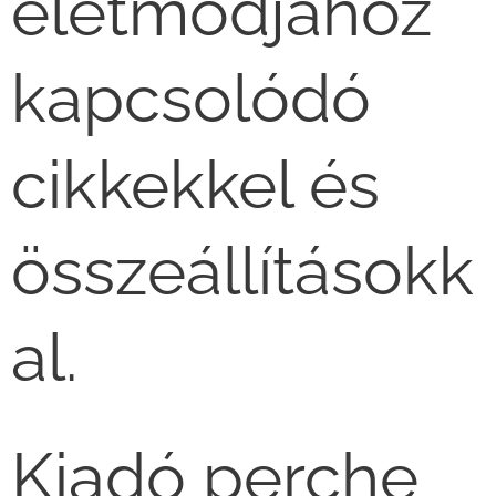
életmódjához
kapcsolódó
cikkekkel és
összeállításokk
al.
Kiadó perche