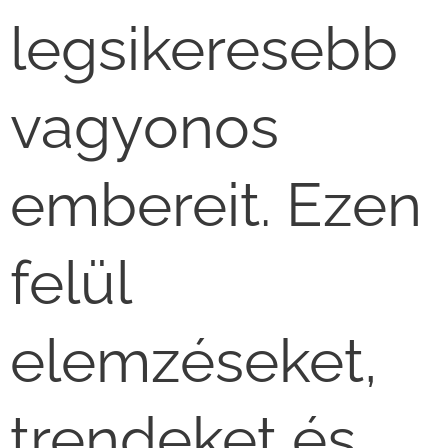
legsikeresebb
vagyonos
embereit. Ezen
felül
elemzéseket,
trendeket és