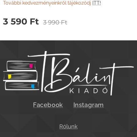
További kedvezményeinkről tájékozódj
ITT!
3 590
Ft
3 990
Ft
Facebook
Instagram
Rólunk