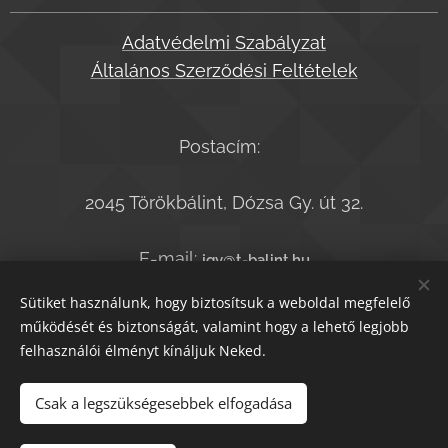
Adatvédelmi Szabályzat
Általános Szerződési Feltételek
Postacím:
2045 Törökbálint, Dózsa Gy. út 32.
E-mail:
jgy@t-balint.hu
Telefonszám:
+36-20-9364050
Sütiket használunk, hogy biztosítsuk a weboldal megfelelő
működését és biztonságát, valamint hogy a lehető legjobb
felhasználói élményt kínáljuk Neked.
© T.bálint Kiadó 2021
Sütik
Csak a legszükségesebbek elfogadása