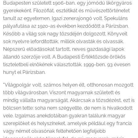
Budapesten született 1906-ban, egy jómódú likőrgyáros
gyerekeként. Filozófiát, esztétikát és művészettörténetet
tanult az egyetemen. Igazi zenerajongó volt. Spekuláns
pályafutása az 1920-as években kezdődött a Párizsban.
Később a világ sok nagy tőzsdéjén dolgozott. Könyveit
sok nyelvre lefordították, milliók olvasták és olvassák.
Népszerű előadásokat tartott, neves gazdasági lapok
állandó szerzője volt. A Budapesti Értéktőzsde örökös
tiszteletbeli elnökének választották. 1999-ben, 93 évesen
hunyt el Párizsban.
"Világpolgár volt, számos helyen élt, otthonosan mozgott
több világvárosban. Viszont magyarnak született és
mindig vállalta magyarságát. Akárcsak a tőzsdézést, ezt is
bölcsen tette: soha nem szégyellte, de nem is hivalkodott
vele. Izgalmas anekdotáiban gyakran találunk magyar
szereplőket és helyszíneket, amelyek például egy francia
vagy német olvasónak feltehetően legfeljebb