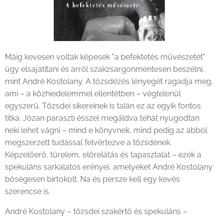
Máig kevesen voltak képesek "a befektetés művészetét"
úgy elsajátítani és arról szakzsargonmentesen beszélni,
mint André Kostolany. A tőzsdézés lényegét ragadja meg,
ami – a közhiedelemmel ellentétben – végtelenül
egyszerû. Tőzsdei sikereinek is talán ez az egyik fontos
titka. Józan paraszti ésszel megáldva tehát nyugodtan
neki lehet vágni – mind e könyvnek, mind pedig az abból
megszerzett tudással felvértezve a tőzsdének.
Képzelőerő, türelem, előrelátás és tapasztalat – ezek a
spekuláns sarkalatos erényei, amelyeket André Kostolany
bőségesen birtokolt. Na és persze kell egy kevés
szerencse is.
André Kostolany – tőzsdei szakértő és spekuláns –