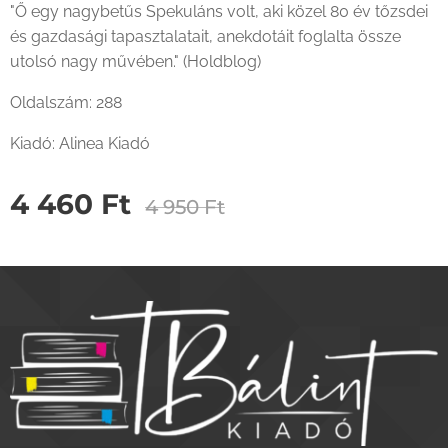
"Ő egy nagybetűs Spekuláns volt, aki közel 80 év tőzsdei
és gazdasági tapasztalatait, anekdotáit foglalta össze
utolsó nagy művében." (Holdblog)
Oldalszám: 288
Kiadó: Alinea Kiadó
4 460
Ft
4 950
Ft