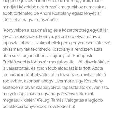
idegenségük okán tűnnek fel, de mi, magyarok, máris
mindjárt közelebbinek érezzük magunkhoz nemcsak az
adott történetet, de André Kostolany egész lényét is."
(Részlet a magyar előszóból.)
"Könyveiben a szakmaiság és a közérthetőség együtt jár,
így a laikusoknak is könnyű, jól érthető olvasmány, a
tapasztaltabbak, szakmabeliek pedig egyenesen kötelező
olvasmánynak tekinthetik. Kostolany a rendszerváltás
után sokszor járt itthon, az újranyitott Budapesti
Értéktőzsdét is többször meglátogatta, sőt, díszelnökévé
is választották, és itthon több előadást is tartott. Azóta
technikailag többet változott a tőzsdézés, mint az előző
100 évben, azonban ahogy Livermore, úgy Kostolany
esetében is olyan szabályokról, tapasztalatokról van szó,
melyek napjainkban ugyanúgy érvényesek, mint
megírásuk idején." (Fellegi Tamás: Válogatás a legjobb
befektetési könyvekből, novekedes.hu)