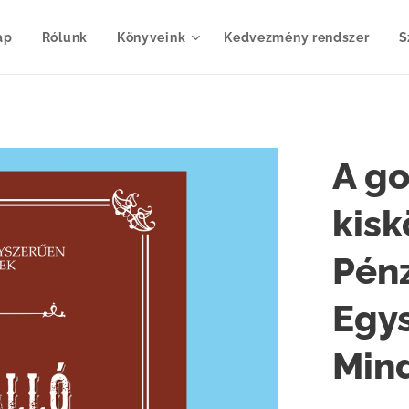
ap
Rólunk
Könyveink
Kedvezmény rendszer
S
A go
kisk
Pén
Egy
Mind