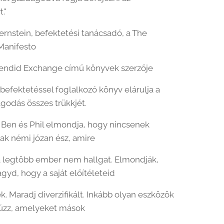
."
ernstein, befektetési tanácsadó, a The
 Manifesto
lendid Exchange című könyvek szerzője
 befektetéssel foglalkozó könyv elárulja a
odás összes trükkjét.
Ben és Phil elmondja, hogy nincsenek
sak némi józan ész, amire
 legtöbb ember nem hallgat. Elmondják,
gyd, hogy a saját előítéleteid
. Maradj diverzifikált. Inkább olyan eszközök
húzz, amelyeket mások