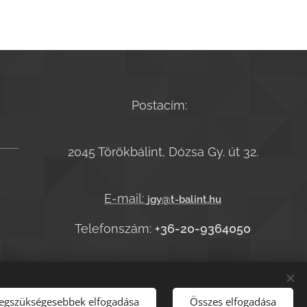
Postacím:
2045 Törökbálint, Dózsa Gy. út 32.
E-mail:
jgy@t-balint.hu
Telefonszám:
+36-20-9364050
legszükségesebbek elfogadása
Összes elfogadása