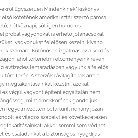
yekről Egyszerűen Mindenkinek" kiskönyv
 első kötetének amerikai sztár szerző párosa
ető, hétköznapi, sőt igen humoros
el próbál vagyonokat is érhető jótanácsokat
züket, vagyonukat felelősen kezelni kívánó
rek számára. Különösen izgalmas ez a kérdés
zágon, ahol történelmi előzményeink révén
g évtizedes lemaradásban vagyunk a felelős
ltúra terén. A szerzők rávilágítanak arra a
gy megtakarításainkat kezelni, azokat
i és végül vagyont építeni egyáltalán nem
döngösség, mint amekkorának gondoljuk.
n fegyelmezetten betartunk néhány józan
ondolt és világos szabályt és következetesen
egtakarításainkat, akkor semmi sem védhet
 és családunkat a biztonságos nyugdíjas