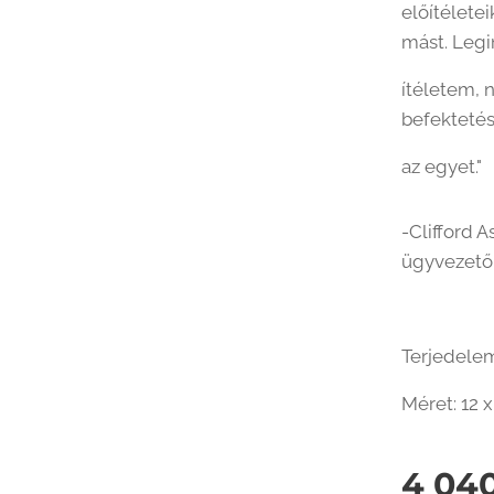
előítélete
mást. Legi
ítéletem, 
befekteté
az egyet."
-Clifford 
ügyvezető 
Terjedelem
Méret: 12 
4 04