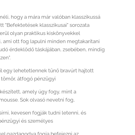
méli, hogy a mára már valóban klasszikussá
 "Befektetések klasszikusai" sorozata
kerül olyan praktikus kiskönyvekkel
i, ami ott fog lapulni minden megtakarítani
udó érdeklődő táskájában, zsebében, mindig
zen".
il egy lehetetlennek tűnő bravúrt hajtott
 tömör, átfogó pénzügyi
készített, amely úgy fogy, mint a
ousse. Sok olvasó nevetni fog,
írni, kevesen fogják tudni letenni, és
pénzügyi és személyes
el gazdagodva fogja befejezni az