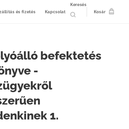
Keresés
zállítás és fizetés
Kapcsolat
Kosár
lyóálló befektetés
önyve -
zügyekről
szerűen
enkinek 1.