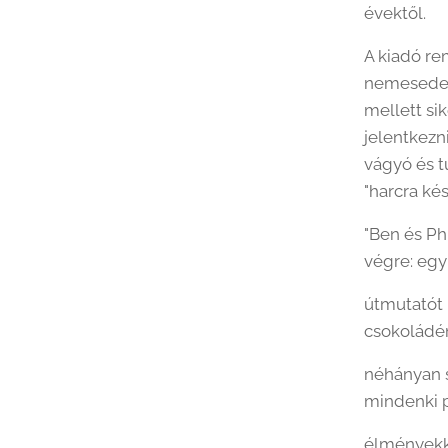
évektől.
A kiadó re
nemesedett
mellett si
jelentkezn
vágyó és t
"harcra kés
"Ben és Ph
végre: egy
útmutatót 
csokoládém
néhányan s
mindenki 
élményekk