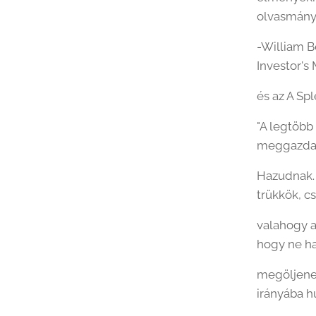
olvasmányt
-William B
Investor's
és az A Sp
"A legtöbb
meggazdag
Hazudnak. 
trükkök, c
valahogy a
hogy ne ha
megöljenek
irányába 