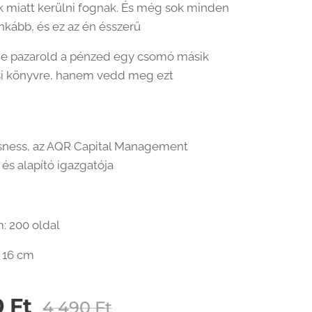
ik miatt kerülni fognak. És még sok minden
nkább, és ez az én ésszerű
ne pazarold a pénzed egy csomó másik
si könyvre, hanem vedd meg ezt
Asness, az AQR Capital Management
és alapító igazgatója
: 200 oldal
x 16 cm
0
Ft
4 490
Ft