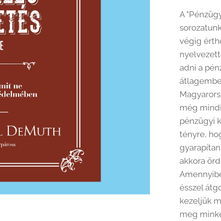
A "Pénzüg
sorozatunk
végig érth
nyelvezett
adni a pén
átlagembe
Magyarors
még mindi
pénzügyi ku
tényre, ho
gyarapítan
akkora ör
Amennyibe
ésszel átg
kezeljük m
meg minket