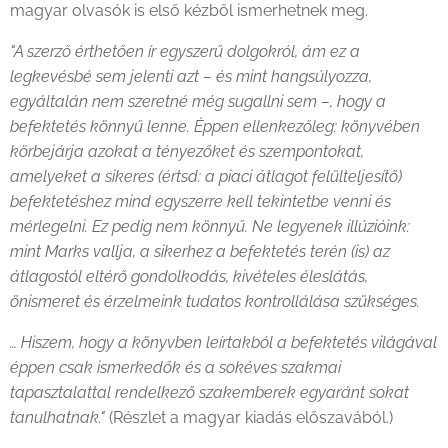
magyar olvasók is első kézből ismer­hetnek meg.
"A szerző érthetően ír egyszerű dolgokról, ám ez a
legkevésbé sem jelenti azt – és mint hangsúlyozza,
egyáltalán nem szeretné még sugallni sem –, hogy a
befektetés könnyű lenne. Éppen ellenkezőleg: könyvében
körbejárja azokat a tényezőket és szempontokat,
amelyeket a sikeres (értsd: a piaci átlagot felülteljesítő)
befektetéshez mind egyszerre kell tekintetbe venni és
mérlegelni. Ez pedig nem könnyű. Ne legyenek illúzióink:
mint Marks vallja, a sikerhez a befektetés terén (is) az
átlagostól eltérő gondolkodás, kivételes éleslátás,
önismeret és érzelmeink tudatos kontrollálása szükséges.
… Hiszem, hogy a könyvben leírtakból a befektetés világával
éppen csak ismerkedők és a sokéves szakmai
tapasztalattal rendelkező szakemberek egyaránt sokat
tanulhatnak."
(Részlet a magyar kiadás előszavából.)