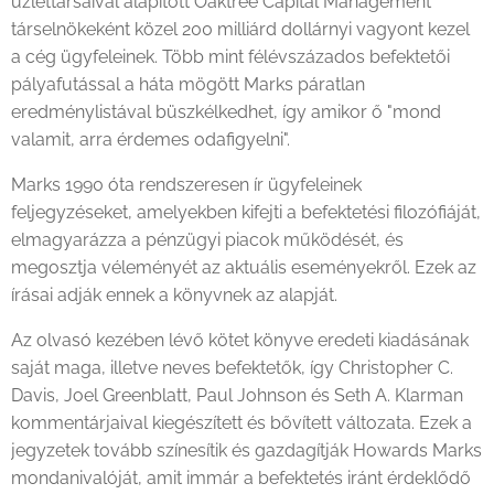
üzlettársaival alapított Oaktree Capital Management
társelnö­keként közel 200 milliárd dollárnyi vagyont kezel
a cég ügyfeleinek. Több mint félévszázados befektetői
pályafutással a háta mögött Marks páratlan
eredménylistával büszkélkedhet, így amikor ő "mond
valamit, arra érdemes odafigyelni".
Marks 1990 óta rendszeresen ír ügyfeleinek
feljegyzéseket, amelyekben kifejti a befektetési filozófiáját,
elmagyarázza a pénzügyi piacok működését, és
megosztja véleményét az aktuális eseményekről. Ezek az
írásai adják ennek a könyvnek az alapját.
Az olvasó kezében lévő kötet könyve eredeti kiadásának
saját maga, illetve neves befektetők, így Christopher C.
Davis, Joel Greenblatt, Paul Johnson és Seth A. Klarman
kommentárjaival kiegészített és bővített változata. Ezek a
jegyzetek tovább színesítik és gazdagítják Howards Marks
mondanivalóját, amit immár a befektetés iránt érdeklődő