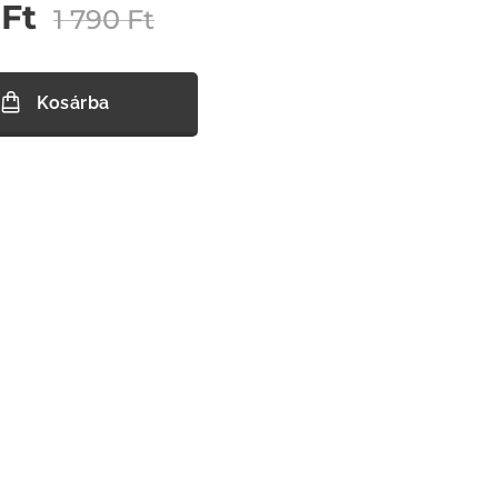
Ft
1 790
Ft
Kosárba