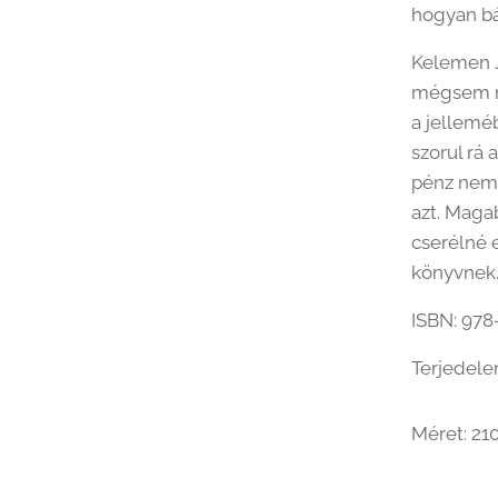
hogyan bá
Kelemen J
mégsem mo
a jellemé
szorul rá 
pénz nem 
azt. Maga
cserélné e
könyvnek
ISBN: 97
Terjedele
Méret: 21