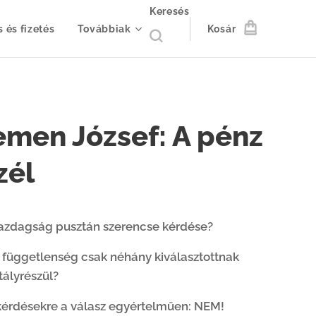
Keresés
s és fizetés
Továbbiak
Kosár
emen József: A pénz
zél
gazdagság pusztán szerencse kérdése?
 függetlenség csak néhány kiválasztottnak
tályrészül?
kérdésekre a válasz egyértelműen: NEM!