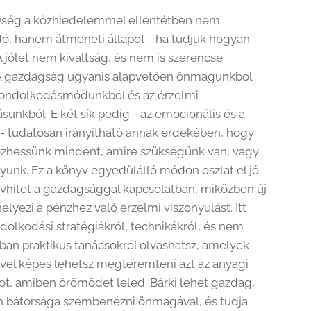
ység a közhiedelemmel ellentétben nem
, hanem átmeneti állapot - ha tudjuk hogyan
A jólét nem kiváltság, és nem is szerencse
 A gazdagság ugyanis alapvetően önmagunkból
gondolkodásmódunkból és az érzelmi
sunkból. E két sík pedig - az emocionális és a
s - tudatosan irányítható annak érdekében, hogy
zhessünk mindent, amire szükségünk van, vagy
yunk. Ez a könyv egyedülálló módon oszlat el jó
vhitet a gazdagsággal kapcsolatban, miközben új
elyezi a pénzhez való érzelmi viszonyulást. Itt
dolkodási stratégiákról, technikákról, és nem
rban praktikus tanácsokról olvashatsz, amelyek
vel képes lehetsz megteremteni azt az anyagi
ot, amiben örömödet leled. Bárki lehet gazdag,
n bátorsága szembenézni önmagával, és tudja