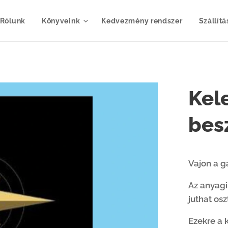
Rólunk
Könyveink
Kedvezmény rendszer
Szállítá
Kel
bes
Vajon a 
Az anyagi
juthat osz
Ezekre a 