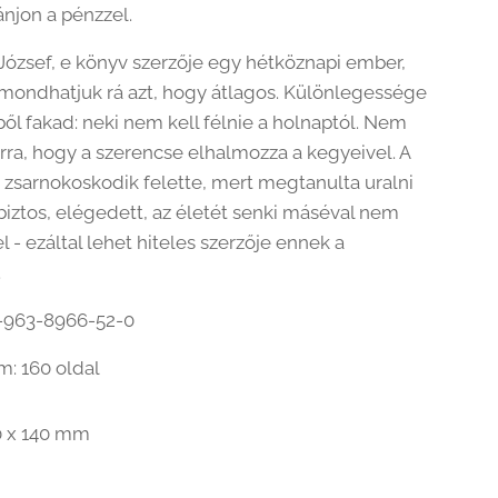
njon a pénzzel.
ózsef, e könyv szerzője egy hétköznapi ember,
ndhatjuk rá azt, hogy átlagos. Különlegessége
ből fakad: neki nem kell félnie a holnaptól. Nem
arra, hogy a szerencse elhalmozza a kegyeivel. A
zsarnokoskodik felette, mert megtanulta uralni
biztos, elégedett, az életét senki máséval nem
l - ezáltal lehet hiteles szerzője ennek a
.
8-963-8966-52-0
m: 160 oldal
0 x 140 mm