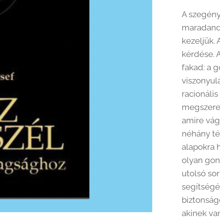
A szegén
maradandó
kezeljük. 
kérdése.
fakad: a 
viszonyulá
racionáli
megszere
amire vág
néhány té
alapokra h
olyan gon
utolsó so
segítségé
biztonság
akinek va