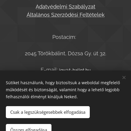
Adatvédelmi Szabályzat
Általános Szerződési Feltételek
Postacím:
2045 Törökbálint, Dózsa Gy. út 32.
E-mail:
jgy@t-balint.hu
Telefonszám:
+36-20-9364050
Sütiket használunk, hogy biztosítsuk a weboldal megfelelő
működését és biztonságát, valamint hogy a lehető legjobb
felhasználói élményt kínáljuk Neked.
© T.bálint Kiadó 2021
Sütik
Csak a legszükségesebbek elfogadása
Kosárba
Összes elfogadása