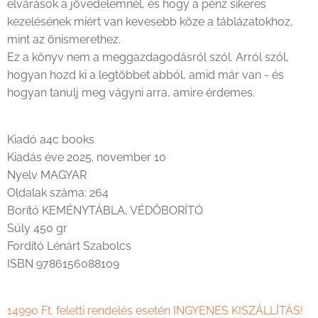
elvárások a jövedelemnél, és hogy a pénz sikeres
kezelésének miért van kevesebb köze a táblázatokhoz,
mint az önismerethez.
Ez a könyv nem a meggazdagodásról szól. Arról szól,
hogyan hozd ki a legtöbbet abból, amid már van - és
hogyan tanulj meg vágyni arra, amire érdemes.
Kiadó a4c books
Kiadás éve 2025. november 10
Nyelv MAGYAR
Oldalak száma: 264
Borító KEMÉNYTÁBLA, VÉDŐBORÍTÓ
Súly 450 gr
Fordító Lénárt Szabolcs
ISBN 9786156088109
14990 Ft. feletti rendelés esetén INGYENES KISZÁLLÍTÁS!