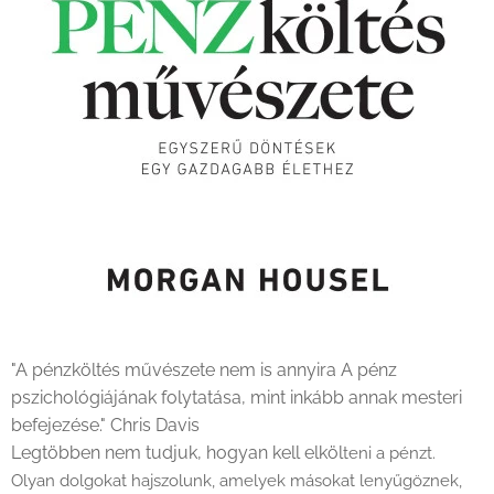
"A pénzköltés művészete nem is annyira A pénz
pszichológiájának folytatása, mint inkább annak mesteri
befejezése." Chris Davis
Legtöbben nem tudjuk, hogyan kell elköl
teni a pénzt.
Olyan dolgokat hajszolunk, amelyek másokat lenyűgöznek,