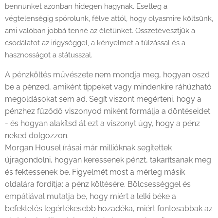
bennünket azonban hidegen hagynak. Esetleg a
végtelenségig spórolunk, félve attól, hogy olyasmire költsünk,
ami valóban jobbá tenné az életünket. Összetévesztjük a
csodálatot az irigységgel, a kényelmet a túlzással és a
hasznosságot a státusszal.
A pénzköltés művészete nem mondja meg, hogyan oszd
be a pénzed, amiként tippeket vagy mindenkire ráhúzható
megoldásokat sem ad. Segít viszont megérteni, hogy a
pénzhez fűződő viszonyod miként formálja a döntéseidet
- és hogyan alakítsd át ezt a viszonyt úgy, hogy a pénz
neked dolgozzon.
Morgan Housel írásai már millióknak segítettek
újragondolni, hogyan keressenek pénzt, takarítsanak meg
és fektessenek be. Figyelmét most a mérleg másik
oldalára fordítja: a pénz költésére. Bölcsességgel és
empátiával mutatja be, hogy miért a lelki béke a
befektetés legértékesebb hozadéka, miért fontosabbak az