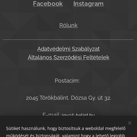
Facebook
Instagram
Rólunk
Adatvédelmi Szabályzat
Általános Szerződési Feltételek
Postacím:
2045 Törökbálint, Dózsa Gy. út 32.
E-mail:
jgy@t-balint.hu
Telefonszám:
+36-20-9364050
Sütiket használunk, hogy biztosítsuk a weboldal megfelelő
működését és biztonságát, valamint hogy a lehető legjobb