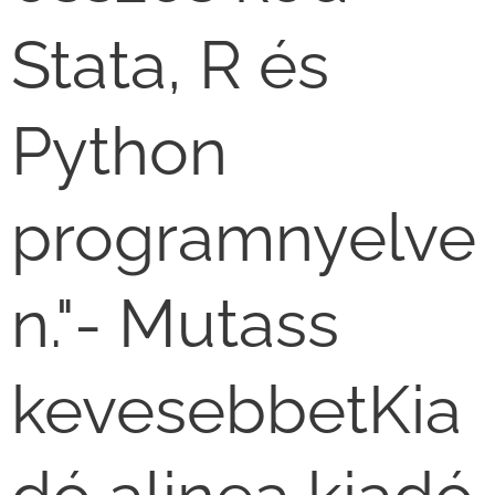
Stata, R és
Python
programnyelve
n."- Mutass
kevesebbetKia