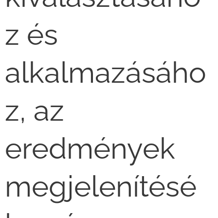
z és
alkalmazásáho
z, az
eredmények
megjelenítésé