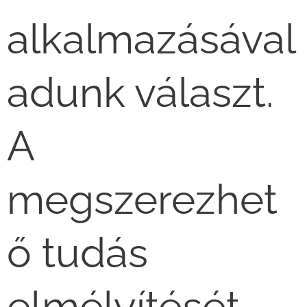
alkalmazásával
adunk választ.
A
megszerezhet
ő tudás
elmélyítését