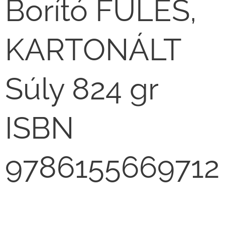
Borító FÜLES,
KARTONÁLT
Súly 824 gr
ISBN
9786155669712