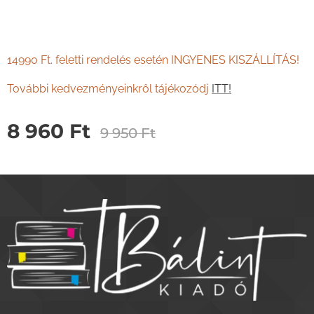
14990 Ft. feletti rendelés esetén INGYENES KISZÁLLÍTÁS!
További kedvezményeinkről tájékozódj
ITT!
8 960
Ft
9 950
Ft