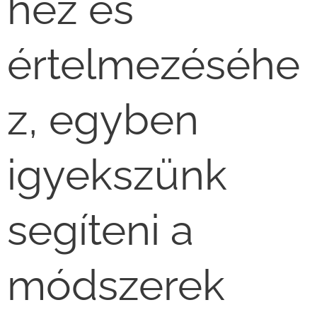
hez és
értelmezéséhe
z, egyben
igyekszünk
segíteni a
módszerek