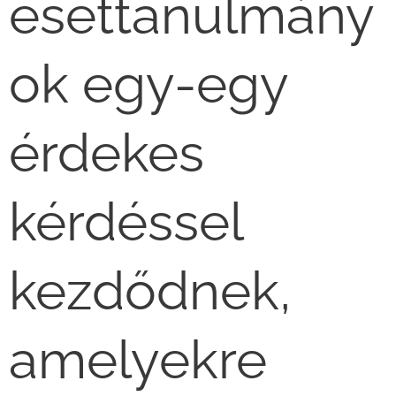
esettanulmány
ok egy-egy
érdekes
kérdéssel
kezdődnek,
amelyekre