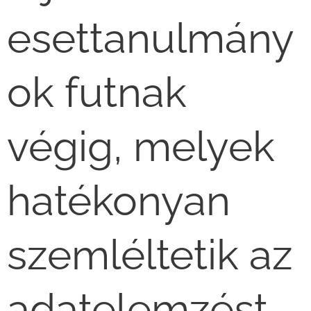
esettanulmány
ok futnak
végig, melyek
hatékonyan
szemléltetik az
adatelemzést,