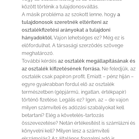
között történik a tulajdonosváltás.
A másik probléma az szokott lenne, hogy
a
tulajdonosok szeretnék eltéríteni az
osztalékfizetési arányokat a tulajdoni
hányadoktól.
Vajon lehetséges ez? Még ez is
előfordulhat. A társasági szerződés szövege
meghatározó.
További kérdés
az osztalék megállapításának és
az osztalék kifizetésének forrása.
Ne feledjük, az
osztalék csak papíron profit. Emiatt – pénz híján –
egyre gyakrabban fordul elő az osztalék
természetben (gépjármű, ingatlan, értékpapír)
történő fizetése. Legális ez? Igen, az – de vajon
milyen számviteli és adózási szabályokat kell
betartani? Elég a követelés-tartozás
összevezetése? Netán értékesítést is számlázni és
könyvelni kell? Milyen lesz a számviteli
elszámolás? Az általános forgalmi adó is