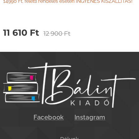
14990 Ft. feletti rendelés esetén INGYENES KISZÁLLÍTÁS!
11 610
Ft
12 900
Ft
Facebook
Instagram