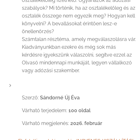
osztalékelőleg fizethető. Ugyanazok az adózási
szabályok? Mi történik, ha az osztalékelőleg és az
osztalék összege nem egyezik meg? Hogyan kell
könyvelni? A bevallásokat érintően lesz-e
önellenőrzés?
Számtalan résztéma, amely megválaszolásra vár.
Kiadványunkban ezekre és még sok más
kérdésre igyekszünk válaszolni, segítve ezzel az
Olvasó mindennapi munkáját, legyen vállalkozó
vagy adózási szakember.
Szerző:
Sándorné Új Éva
Várható terjedelem:
100 oldal
Várható megjelenés:
2026. február