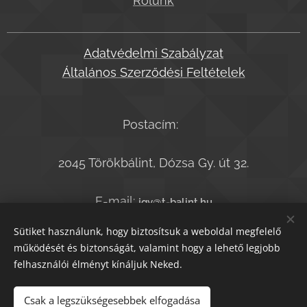
Rólunk
Adatvédelmi Szabályzat
Általános Szerződési Feltételek
Postacím:
2045 Törökbálint, Dózsa Gy. út 32.
E-mail:
jgy@t-balint.hu
Telefonszám:
+36-20-9364050
Sütiket használunk, hogy biztosítsuk a weboldal megfelelő
működését és biztonságát, valamint hogy a lehető legjobb
felhasználói élményt kínáljuk Neked.
© T.bálint Kiadó 2021
Sütik
Csak a legszükségesebbek elfogadása