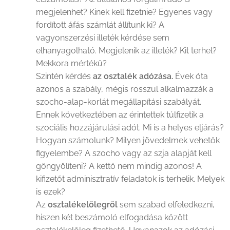
megjelenhet? Kinek kell fizetnie? Egyenes vagy
fordított áfás számlát állítunk ki? A
vagyonszerzési illeték kérdése sem
elhanyagolható. Megjelenik az illeték? Kit terhel?
Mekkora mértékű?
Szintén kérdés
az osztalék adózása.
Évek óta
azonos a szabály, mégis rosszul alkalmazzák a
szocho-alap-korlát megállapítási szabályát.
Ennek következtében az érintettek túlfizetik a
szociális hozzájárulási adót. Mi is a helyes eljárás?
Hogyan számolunk? Milyen jövedelmek vehetők
figyelembe? A szocho vagy az szja alapját kell
göngyölíteni? A kettő nem mindig azonos! A
kifizetőt adminisztratív feladatok is terhelik. Melyek
is ezek?
Az
osztalékelőlegről
sem szabad elfeledkezni,
hiszen két beszámoló elfogadása között