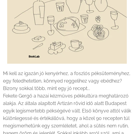
Mi kell az igazán jó kenyérhez, a foszlós péksüteményhez,
egy feledhetetlen, könnyed reggelihez vagy ebédhez?
Bizony sokkal több, mint egy jó recept...
Fekete Gergő a hazai kézműves pékkultúra meghatározó
alakja. Az általa alapított Artizán rövid idő alatt Budapest
egyik legismertebb pékségévé vált. Első könyve attól válik
különlegessé és értékállóvá, hogy a közel 90 recepten túl
megismerhetünk egy szemléletet, ahol a sütés nem rutin,
hanem öröm és jelenlét. Sokkal inkább arról szól, ami a