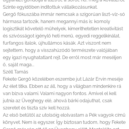
Szinte egyidőben indítottuk vállalkozásunkat.
Gergő fókuszába immár nemcsak a szigorúan liszt-víz-só
hármasa tartozik, hanem megannyi más is: komoly
logisztikát követelő műhelyek, kimeríthetetlen kreativitást
és szívósságot igénylő heti menü, egyedi reggelikínálat,
furfangos italok, újhullámos kásák. Azt viszont nem
sejtettem, hogy a visszahúzódó természete valójában
egy igazi nyughatatlant rejt. De erről most már meséljen
ő, saját maga...
Széll Tamás
Fekete Gergő közelében eszembe jut Lázár Ervin meséje
Az élet titka. Ebben az áll, hogy a világban mindenkire rá
van bízva valami. Valami nagyon fontos. Amivel el kell
jutnia az Üveghegy elé, ahová bárki odajuthat, csak
szeretet és tiszta szív kell hozzá.
Az első betűtől az utolsóig elolvastam a Pék vagyok című
könyvet. Nem is egyszer. Így biztosan tudom, hogy Fekete