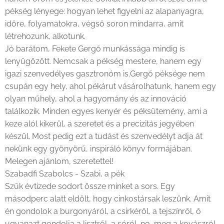
pékség lényege: hogyan lehet figyelni az alapanyagra,
időre, folyamatokra, végső soron mindarra, amit
létrehozunk, alkotunk.
Jó barátom, Fekete Gergő munkássága mindig is
lenyűgözött. Nemcsak a pékség mestere, hanem egy
igazi szenvedélyes gasztronóm is.Gergő péksége nem
csupán egy hely, ahol pékárut vásárolhatunk, hanem egy
olyan műhely, ahol a hagyomány és az innováció
találkozik. Minden egyes kenyér és péksütemény, ami a
keze alól kikerül, a szeretet és a precizitás jegyében
készül. Most pedig ezt a tudást és szenvedélyt adja át
nekünk egy gyönyörű, inspiráló könyv formájában.
Melegen ajánlom, szeretettel!
Szabadfi Szabolcs - Szabi, a pék
Szűk évtizede sodort össze minket a sors. Egy
másodperc alatt eldőlt, hogy cinkostársak leszünk. Amit
én gondolok a burgonyáról, a csirkéről, a tejszínről, ő
ugyanazt gondolja a lisztről, a sóról, no, meg a kovászról.