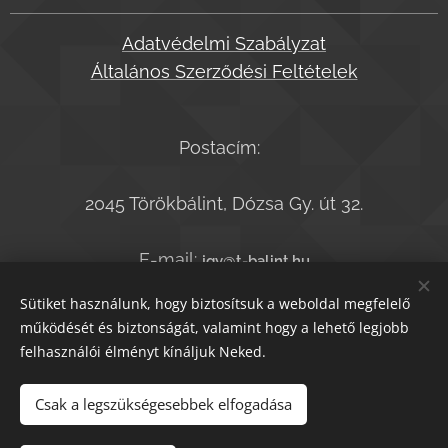
Adatvédelmi Szabályzat
Általános Szerződési Feltételek
Postacím:
2045 Törökbálint, Dózsa Gy. út 32.
E-mail:
jgy@t-balint.hu
Telefonszám:
+36-20-9364050
Sütiket használunk, hogy biztosítsuk a weboldal megfelelő
működését és biztonságát, valamint hogy a lehető legjobb
felhasználói élményt kínáljuk Neked.
© T.bálint Kiadó 2021
Sütik
Csak a legszükségesebbek elfogadása