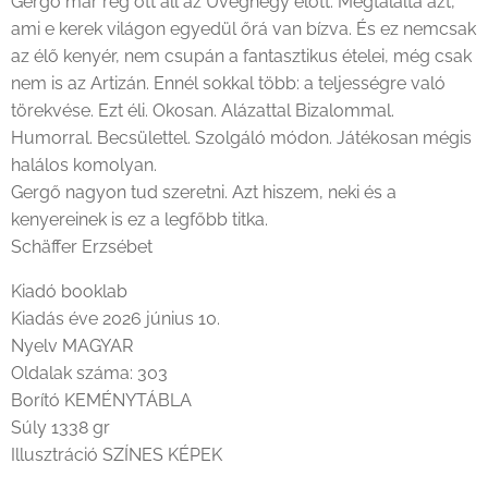
Gergő már rég ott áll az Üveghegy előtt. Megtalálta azt,
ami e kerek világon egyedül őrá van bízva. És ez nemcsak
az élő kenyér, nem csupán a fantasztikus ételei, még csak
nem is az Artizán. Ennél sokkal több: a teljességre való
törekvése. Ezt éli. Okosan. Alázattal Bizalommal.
Humorral. Becsülettel. Szolgáló módon. Játékosan mégis
halálos komolyan.
Gergő nagyon tud szeretni. Azt hiszem, neki és a
kenyereinek is ez a legfőbb titka.
Schäffer Erzsébet
Kiadó booklab
Kiadás éve 2026 június 10.
Nyelv MAGYAR
Oldalak száma: 303
Borító KEMÉNYTÁBLA
Súly 1338 gr
Illusztráció SZÍNES KÉPEK