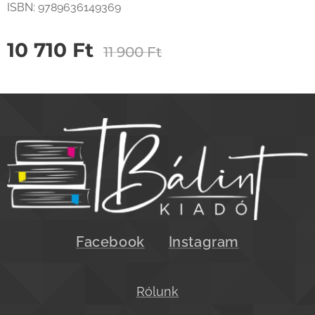
ISBN: 9789636149369
10 710
Ft
11 900
Ft
Facebook
Instagram
Rólunk