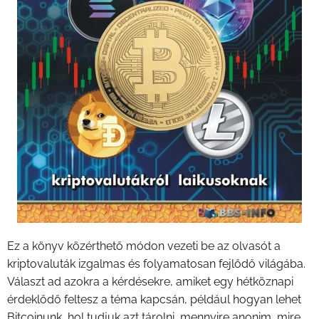
Ez a könyv közérthető módon vezeti be az olvasót a
kriptovaluták izgalmas és folyamatosan fejlődő világába.
Választ ad azokra a kérdésekre, amiket egy hétköznapi
érdeklődő feltesz a téma kapcsán, például hogyan lehet
Bitcoinunk, hol tudjuk azt tárolni, mennyire anonim, mire