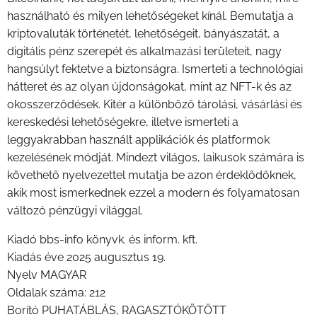
használható és milyen lehetőségeket kínál. Bemutatja a
kriptovaluták történetét, lehetőségeit, bányászatát, a
digitális pénz szerepét és alkalmazási területeit, nagy
hangsúlyt fektetve a biztonságra. Ismerteti a technológiai
hátteret és az olyan újdonságokat, mint az NFT-k és az
okosszerződések. Kitér a különböző tárolási, vásárlási és
kereskedési lehetőségekre, illetve ismerteti a
leggyakrabban használt applikációk és platformok
kezelésének módját. Mindezt világos, laikusok számára is
követhető nyelvezettel mutatja be azon érdeklődőknek,
akik most ismerkednek ezzel a modern és folyamatosan
változó pénzügyi világgal.
Kiadó bbs-info könyvk. és inform. kft.
Kiadás éve 2025 augusztus 19.
Nyelv MAGYAR
Oldalak száma: 212
Borító PUHATÁBLÁS, RAGASZTÓKÖTÖTT