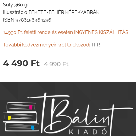
Súly 360 gr
Illusztráció FEKETE-FEHÉR KÉPEK/ÁBRÁK
ISBN 9786156364296
14990 Ft. feletti rendelés esetén INGYENES KISZÁLLÍTÁS!
További kedvezményeinkről tájékozódj
ITT!
4 490
Ft
4 990
Ft