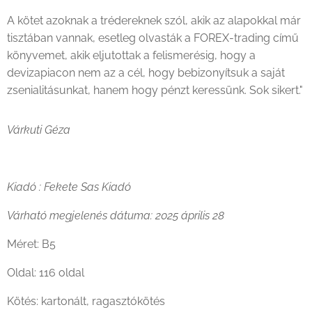
A kötet azoknak a trédereknek szól, akik az alapokkal már
tisztában vannak, esetleg olvasták a FOREX-trading című
könyvemet, akik eljutottak a felismerésig, hogy a
devizapiacon nem az a cél, hogy bebizonyítsuk a saját
zsenialitásunkat, hanem hogy pénzt keressünk. Sok sikert."
Várkuti Géza
Kiadó : Fekete Sas Kiadó
Várható megjelenés dátuma: 2025 április 28
Méret: B5
Oldal: 116 oldal
Kötés: kartonált, ragasztókötés