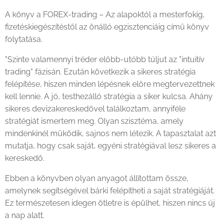
A könyv a FOREX-trading – Az alapoktól a mesterfokig,
fizetéskiegészítéstől az önálló egzisztenciáig című könyv
folytatása.
"Szinte valamennyi tréder előbb-utóbb túljut az "intuitív
trading" fázisán. Ezután következik a sikeres stratégia
felépítése, hiszen minden lépésnek előre megtervezettnek
kell lennie. A jó, testhezálló stratégia a siker kulcsa. Ahány
sikeres devizakereskedővel találkoztam, annyiféle
stratégiát ismertem meg. Olyan szisztéma, amely
mindenkinél működik, sajnos nem létezik. A tapasztalat azt
mutatja, hogy csak saját, egyéni stratégiával lesz sikeres a
kereskedő.
Ebben a könyvben olyan anyagot állítottam össze,
amelynek segítségével bárki felépítheti a saját stratégiáját.
Ez természetesen idegen ötletre is épülhet, hiszen nincs új
a nap alatt.