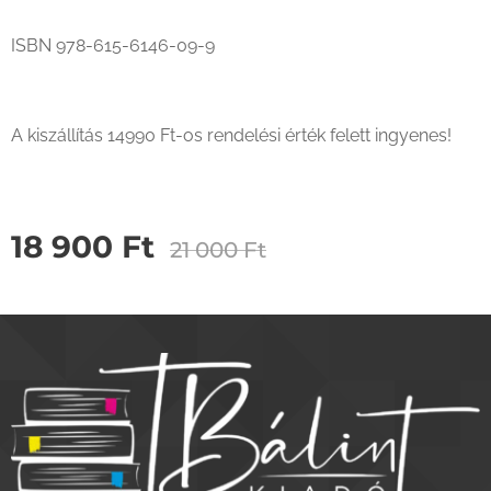
ISBN 978-615-6146-09-9
A kiszállítás 14990 Ft-os rendelési érték felett ingyenes!
18 900
Ft
21 000
Ft