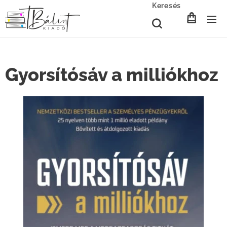
Keresés
Gyorsítósáv a milliókhoz