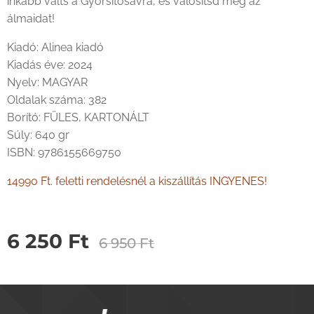
inkább válts a Gyorsitósávra, és valósítsd meg az
álmaidat!
Kiadó: Alinea kiadó
Kiadás éve: 2024
Nyelv: MAGYAR
Oldalak száma: 382
Borító: FÜLES, KARTONÁLT
Súly: 640 gr
ISBN: 9786155669750
14990 Ft. feletti rendelésnél a kiszállítás INGYENES!
6 250
Ft
6 950
Ft