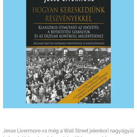
Jesse Livermore-ra még a Wall Street jelenkori nagyágyúi