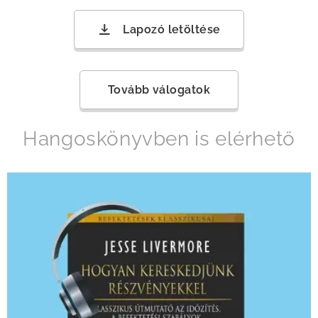
Lapozó letöltése
Tovább válogatok
Hangoskönyvben is elérhető