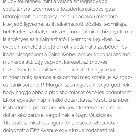
is úgy tekintenek, mint a valaha élt legnagyobb
spekulánsra. Livermore a tőzsdei kereskedés igazi
úttörője volt: a részvény- és árupiacokon mindenre
kiterjedő figyelme, az itt alkalmazott időzítési technikája,
befektetési szabályrendszere forradalminak bizonyult, ma
is érvényes és alkalmazható. Livermore 1891-ben, 14
évesen menekült el otthonról 5 dollárral a zsebében, és
irodai kisegítőként a Paine Weber bróker irodánál azonnal
munkába állt. Egy vagyont keresett az 1907-es
tőzsdekrachon, amit később elvesztett, hogy aztán
mindezt még számos alkalommal megismételje. Az 1907-
es pánik során J. P. Morgan személyesen könyörgött neki,
hogy hagyja abba a piac shortolását és teljes bedöntését.
Ekkor egyetlen nap 3 millió dollárt kasszírozott. 1929-ben
is shortolta a piacot, aminek következtében 100 millió
dollár készpénzzel vágott neki a Nagy Válságnak.
Titokzatos, misztikus figuraként, teljes diszkrécióban
dolgozott a Fifth Avenue egyik luxus irodaházának