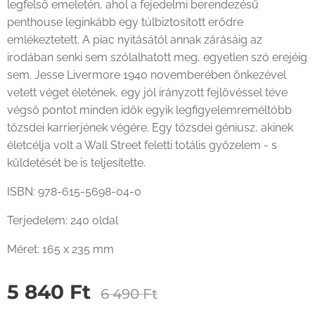
legfelső emeletén, ahol a fejedelmi berendezésű
penthouse leginkább egy túlbiztosított erődre
emlékeztetett. A piac nyitásától annak zárásáig az
irodában senki sem szólalhatott meg, egyetlen szó erejéig
sem. Jesse Livermore 1940 novemberében önkezével
vetett véget életének, egy jól irányzott fejlövéssel téve
végső pontot minden idők egyik legfigyelemreméltóbb
tőzsdei karrierjének végére. Egy tőzsdei géniusz, akinek
életcélja volt a Wall Street feletti totális győzelem - s
küldetését be is teljesítette.
ISBN: 978-615-5698-04-0
Terjedelem: 240 oldal
Méret: 165 x 235 mm
5 840
Ft
6 490
Ft