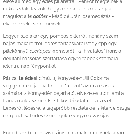
élete áll meg egy édes pillanatra: ilyenkor megtelnek a
cukrászdák, teázók, hogy az oda betérők átadják
magukat a
le goûter -
késő délutáni csemegézés -
élvezetének és örömeinek.
Legyen szó akár egy pompás eklerről, néhány szem
bájos makaronról, epres tortácskáról vagy épp egy
pillekönnyű
ezerlapos
krémesről - a "hivatalos" francia
délutáni nassolás szertartása egyre többek számára
jelenti a nap fénypontját.
Párizs, te édes!
című, új könyvében Jill Colonna
végigkalauzolja a vele tartó "utazót" azon a mások
számára is könnyedén bejárható, élvezetes úton, ami a
francia cukrászremekek titkos birodalmába vezet.
Lépésről lépésre, a legapróbb részletekre is kitérve osztja
meg tudását édes csemegékre vágyó olvasójával.
Engedjünk bátran szíves invitálásának, amelynek során -