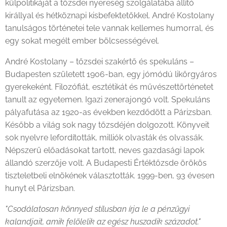
külpolitikáját a tőzsdei nyereség szolgálatába állító
királlyal és hétköznapi kisbefektetőkkel. André Kostolany
tanulságos történetei tele vannak kellemes humorral, és
egy sokat megélt ember bölcsességével.
André Kostolany – tőzsdei szakértő és spekuláns –
Budapesten született 1906-ban, egy jómódú likőrgyáros
gyerekeként. Filozófiát, esztétikát és művészettörténetet
tanult az egyetemen. Igazi zenerajongó volt. Spekuláns
pályafutása az 1920-as években kezdődött a Párizsban.
Később a világ sok nagy tőzsdéjén dolgozott. Könyveit
sok nyelvre lefordították, milliók olvasták és olvassák.
Népszerű előadásokat tartott, neves gazdasági lapok
állandó szerzője volt. A Budapesti Értéktőzsde örökös
tiszteletbeli elnökének választották. 1999-ben, 93 évesen
hunyt el Párizsban.
"Csodálatosan könnyed stílusban írja le a pénzügyi
kalandjait, amik felölelik az egész huszadik századot."