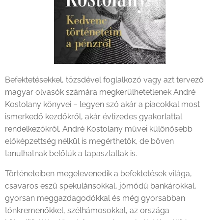
Befektetésekkel, tőzsdével foglalkozó vagy azt tervező
magyar olvasók számára megkerülhetetlenek André
Kostolany könyvei – legyen szó akár a piacokkal most
ismerkedő kezdőkről, akár évtizedes gyakorlattal
rendelkezőkről. André Kostolany művei különösebb
előképzettség nélkül is megérthetők, de bőven
tanulhatnak belőlük a tapasztaltak is.
Történeteiben megelevenedik a befektetések világa,
csavaros eszű spekulánsokkal, jómódú bankárokkal,
gyorsan meggazdagodókkal és még gyorsabban
tönkremenőkkel, szélhámosokkal, az országa