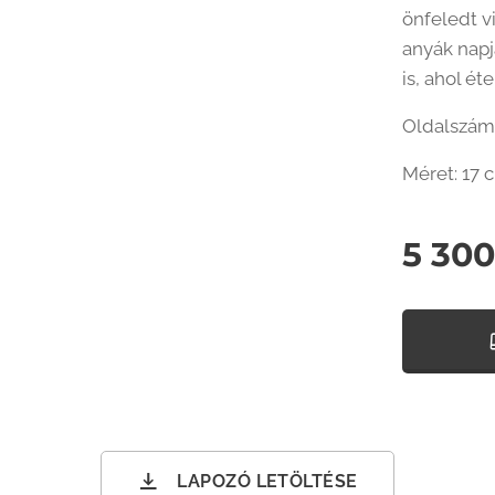
önfeledt v
anyák nap
is, ahol ét
Oldalszám:
Méret: 17 
5 300
LAPOZÓ LETÖLTÉSE