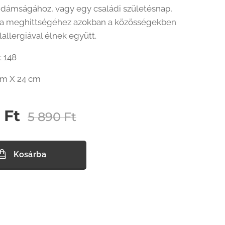
idámságához, vagy egy családi születésnap,
ja meghittségéhez azokban a közösségekben
elallergiával élnek együtt.
 148
cm X 24 cm
Ft
5 890
Ft
Kosárba