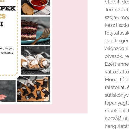
ételeit, de
Természete
szója-, mo
kész liszt
folytatása
az allergé
eligazodni
olvasók, re
Ezért enne
változtatt
Mona, főét
falatokat,
sütiskönyv
tápanyagtá
munkáját. 
hozzájárul
hangulatán