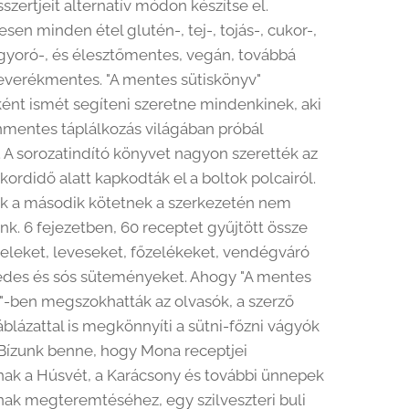
sszertjeit alternatív módon készítse el.
sen minden étel glutén-, tej-, tojás-, cukor-,
gyoró-, és élesztőmentes, vegán, továbbá
keverékmentes. "A mentes sütiskönyv"
ként ismét segíteni szeretne mindenkinek, aki
nmentes táplálkozás világában próbál
. A sorozatindító könyvet nagyon szerették az
kordidő alatt kapkodták el a boltok polcairól.
k a második kötetnek a szerkezetén nem
unk. 6 fejezetben, 60 receptet gyűjtött össze
eleket, leveseket, főzelékeket, vendégváró
 édes és sós süteményeket. Ahogy "A mentes
"-ben megszokhatták az olvasók, a szerző
blázattal is megkönnyíti a sütni-főzni vágyók
Bízunk benne, hogy Mona receptjei
nak a Húsvét, a Karácsony és további ünnepek
ak megteremtéséhez, egy szilveszteri buli