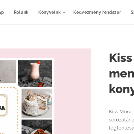
ap
Rólunk
Könyveink
Kedvezmény rendszer
S
Kiss
ment
kony
Kiss Mona 
sorozatána
legfontos