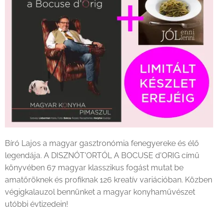
Bíró Lajos a magyar gasztronómia fenegyereke és élő
legendája. A DISZNÓT'ORTÓL A BOCUSE d'ORIG című
könyvében 67 magyar klasszikus fogást mutat be
amatőröknek és profiknak 126 kreatív variációban. Közben
végigkalauzol bennünket a magyar konyhaművészet
utóbbi évtizedein!