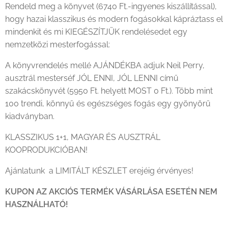
Rendeld meg a könyvet (6740 Ft.-ingyenes kiszállítással),
hogy hazai klasszikus és modern fogásokkal kápráztass el
mindenkit és mi KIEGÉSZÍTJÜK rendelésedet egy
nemzetközi mesterfogással:
A könyvrendelés mellé AJÁNDÉKBA adjuk Neil Perry,
ausztrál mesterséf JÓL ENNI, JÓL LENNI című
szakácskönyvét (5950 Ft. helyett MOST 0 Ft.). Több mint
100 trendi, könnyű és egészséges fogás egy gyönyörű
kiadványban.
KLASSZIKUS 1+1, MAGYAR ÉS AUSZTRÁL
KOOPRODUKCIÓBAN!
Ajánlatunk a LIMITÁLT KÉSZLET erejéig érvényes!
KUPON AZ AKCIÓS TERMÉK VÁSÁRLÁSA ESETÉN NEM
HASZNÁLHATÓ!