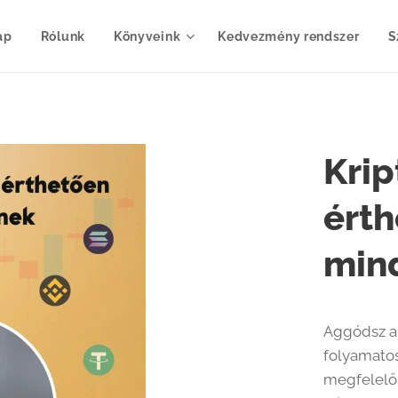
ap
Rólunk
Könyveink
Kedvezmény rendszer
S
Krip
ért
min
Aggódsz a
folyamatos
megfelelő