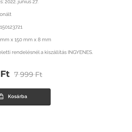
: 2022. június 27.
tonált
6150123721
0 mm x 150 mm x 8 mm
eletti rendelésnél a kiszállítás INGYENES.
Ft
7 999
Ft
Kosárba