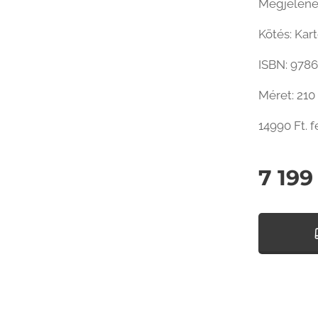
Megjelenés
Kötés: Kar
ISBN: 978
Méret: 21
14990 Ft. f
7 199