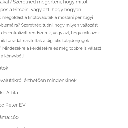
tákat? Szeretnéd megérteni, hogy mitől
s a Bitcoin, vagy azt, hogy hogyan
k megoldást a kriptovaluták a mostani pénzügyi
oblémáira? Szeretnéd tudni, hogy milyen változást
decentralizált rendszerek, vagy azt, hogy mik azok
ik forradalmasították a digitális tulajdonjogok
t? Mindezekre a kérdésekre és még többre is választ
 a könyvből!
atok
ovalutákról érthetően mindenkinek
ke Attila
bó Péter E.V.
áma: 160