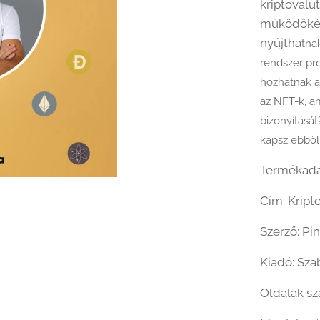
kriptovalu
működőképe
nyújtha
tna
rendszer pr
hozhatnak a 
az NFT-k, am
bizonyításá
kapsz ebből
Termékad
Cím: Kript
Szerző: Pin
Kiadó: Sza
Oldalak sz