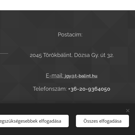
Postacím:
2045 Törökbálint, Dózsa Gy. út 32.
E-mail:
jgy@t-balint.hu
Telefonszám:
+36-20-9364050
legszükségesebbek elfogadása
Összes elfogadása