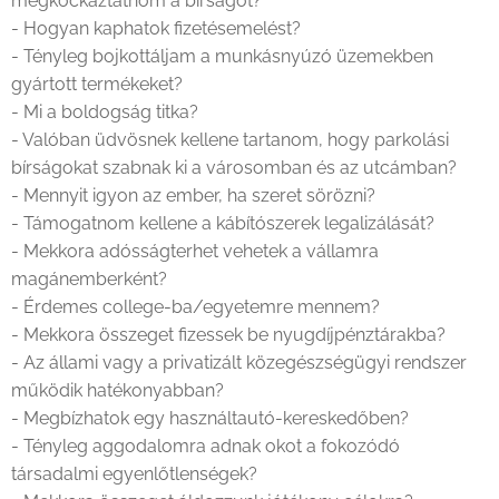
megkockáztatnom a bírságot?
- Hogyan kaphatok fizetésemelést?
- Tényleg bojkottáljam a munkásnyúzó üzemekben
gyártott termékeket?
- Mi a boldogság titka?
- Valóban üdvösnek kellene tartanom, hogy parkolási
bírságokat szabnak ki a városomban és az utcámban?
- Mennyit igyon az ember, ha szeret sörözni?
- Támogatnom kellene a kábítószerek legalizálását?
- Mekkora adósságterhet vehetek a vállamra
magánemberként?
- Érdemes college-ba/egyetemre mennem?
- Mekkora összeget fizessek be nyugdíjpénztárakba?
- Az állami vagy a privatizált közegészségügyi rendszer
működik hatékonyabban?
- Megbízhatok egy használtautó-kereskedőben?
- Tényleg aggodalomra adnak okot a fokozódó
társadalmi egyenlőtlenségek?