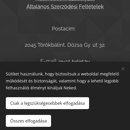
Általános Szerződési Feltételek
Postacím:
2045 Törökbálint, Dózsa Gy. út 32.
E-mail:
jgy@t-balint.hu
Telefonszám:
+36-20-9364050
Sütiket használunk, hogy biztosítsuk a weboldal megfelelő
működését és biztonságát, valamint hogy a lehető legjobb
felhasználói élményt kínáljuk Neked.
© T.bálint Kiadó 2021
Sütik
Csak a legszükségesebbek elfogadása
Kosárba
Összes elfogadása