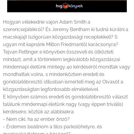
Hogyan vélekedne vajon Adam Smith a
szerencsejátékról? És Jeremy Bentham ki tudná kúrálni a
macskajajt (szigorúan közgazdasági receptekkel)? S
ugyan mit kapnánk Milton Friedmantől karácsonyra?
Tejvan Pettinger e könyvben összeveti és ütközteti
mindazt, amit a történelem legkiválóbb közgazdászai
mindennapi életünk mintegy 40 kérdéséről mondtak vagy
mondhattak volna, s mindenközben eredeti és
gondolatébresztő stílusban ismerteti meg az Olvasót a
közgazdaságtan legfontosabb elméleteivel.
E könyvben számos eredeti és gondolatébresztő választ
találunk mindennapi életünk nagy (vagy éppen triviális)
kérdéseire, köztük az alábbiakra:
- Nem ciki, ha az ember önző?
- Érdemes beállnom a tilos parkolóhelyre, és