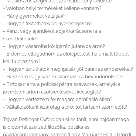
- Mekkora összeget áldozzunk jótékony célokra?
- Valóban helyi termékeket kellene vennem?
- Hány gyermeket vállaljak?
- Hogyan fektethetek be nyereségesen?
- Pénzt vagy ajándékot adjak karácsonyra a
szeretteimnek?
- Hogyan vásárolhatok igazán jutányos áron?
- Érdemes elfogadnom az előléptetést, ha emiatt többet
kell túlóráznom?
- Hogyan tanulhatok meg igazán jól bánni az emberekkel?
- Hasznom vagy károm származik a bevándorlókból?
- Biztosan arra a politikai pártra szavazzak, amelyik a
jövedelmi adóm csökkentésével kecsegtet?
- Hogyan vértezzem fel magam az infláció ellen?
- Vállalkozóként kizárólag a profitot tartsam szem előtt?
Tejvan Pettinger Oxfordban él és tanít, ahol hajdan maga
is diplomát szerzett filozófia, politika és
gazdaságtudományi szakon (Lady Margaret Hall, Oxfordi