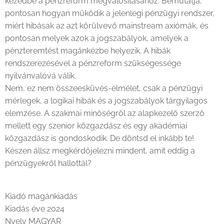
kezedbe a pénzreform megvalósításához. Bemutatja,
pontosan hogyan működik a jelenlegi pénzügyi rendszer,
miért hibásak az azt körülvevő mainstream axiómák, és
pontosan melyek azok a jogszabályok, amelyek a
pénzteremtést magánkézbe helyezik. A hibák
rendszerezésével a pénzreform szükségessége
nyilvánvalóvá válik.
Nem, ez nem összeesküvés-elmélet, csak a pénzügyi
mérlegek, a logikai hibák és a jogszabályok tárgyilagos
elemzése. A szakmai minőségről az alapkezelő szerző
mellett egy szenior közgazdász és egy akadémiai
közgazdász is gondoskodik. De döntsd el inkább te!
Készen állsz megkérdőjelezni mindent, amit eddig a
pénzügyekről hallottál?
Kiadó magánkiadás
Kiadás éve 2024
Nyelv MAGYAR