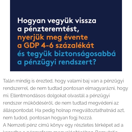
Talán mindig is érezted, hogy valami baj van a pénzügyi
rendszerrel, de nem tudtad pontosan elmagyarázni, hogy
mi. Ellentmondásos dolgokat olvastál a pénzügyi
rendszer működéséről, de nem tudtad megvédeni az
álláspontodat. Ha pedig holnap megváltoztathatnád azt,
nem tudod, pontosan hogyan fogj hozzá.
A Nemzeti pénz című könyv egy részletes térképet ad a