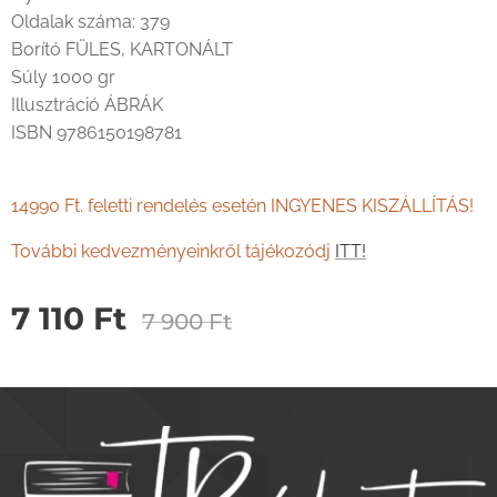
Oldalak száma: 379
Borító FÜLES, KARTONÁLT
Súly 1000 gr
Illusztráció ÁBRÁK
ISBN 9786150198781
14990 Ft. feletti rendelés esetén INGYENES KISZÁLLÍTÁS!
További kedvezményeinkről tájékozódj
ITT!
7 110
Ft
7 900
Ft