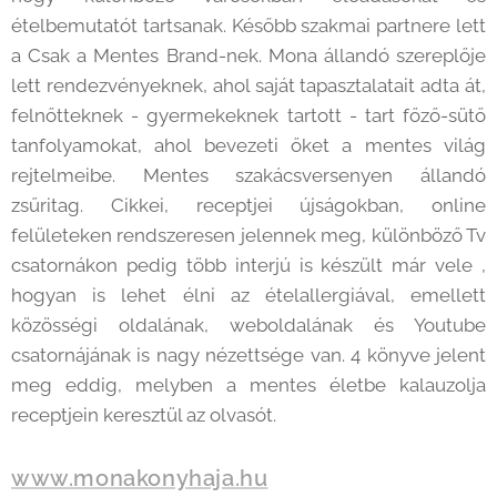
ételbemutatót tartsanak. Később szakmai partnere lett
a Csak a Mentes Brand-nek. Mona állandó szereplője
lett rendezvényeknek, ahol saját tapasztalatait adta át,
felnőtteknek - gyermekeknek tartott - tart főző-sütő
tanfolyamokat, ahol bevezeti őket a mentes világ
rejtelmeibe. Mentes szakácsversenyen állandó
zsűritag. Cikkei, receptjei újságokban, online
felületeken rendszeresen jelennek meg, különböző Tv
csatornákon pedig több interjú is készült már vele ,
hogyan is lehet élni az ételallergiával, emellett
közösségi oldalának, weboldalának és Youtube
csatornájának is nagy nézettsége van. 4 könyve jelent
meg eddig, melyben a mentes életbe kalauzolja
receptjein keresztül az olvasót.
www.monakonyhaja.hu