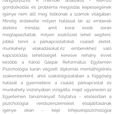
hangsúlyozva. A mérnöki analitikus - elemző
gondolkodás és probléma megoldás képességének
igénye nem állt meg Ildikónak a számok világában.
Mindig érdekelte milyen hatással bír az emberek
életére mindaz, amit korai éveik során
megtapasztaltak, milyen eszközzel lehet segíteni,
jobbá tenni a párkapcsolatokat, családi életet,
munkahelyi elakadásokat.Az emberekhez való
kapcsolódás lehetőségét keresve néhány évvel
később a Károli Gáspár Református Egytemen
Pszichológia karán végzett diplomás mentálhigiénés
szakemberként, ahol szakdolgozatában a függőség
hatását a gyermekkor, a család, párkapcsolat és
munkahely viszonyában vizsgálta, majd ugyanezen az
Egyetemen tanulmányait folytatva - elsősorban a
pszichológiai rendszerszemlélet elsajátításának
igénye okán - képi kifejezéspszichológiai