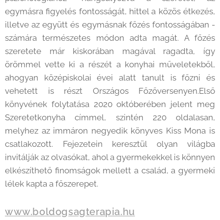
egymásra figyelés fontosságát, hittel a közös étkezés,
illetve az együtt és egymásnak főzés fontosságában -
számára természetes módon adta magát. A főzés
szeretete már kiskorában magával ragadta, így
örömmel vette ki a részét a konyhai műveletekből,
ahogyan középiskolai évei alatt tanult is főzni és
vehetett is részt Országos Főzőversenyen.Első
könyvének folytatása 2020 októberében jelent meg
Szeretetkonyha címmel, szintén 220 oldalasan,
melyhez az immáron negyedik könyves Kiss Mona is
csatlakozott. Fejezetein keresztül olyan világba
invitálják az olvasókat, ahol a gyermekekkel is könnyen
elkészíthető finomságok mellett a család, a gyermeki
lélek kapta a főszerepet.
www.boldogsagterapia.hu