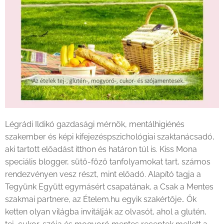
Légrádi Ildikó gazdasági mérnök, mentálhigiénés
szakember és képi kifejezéspszichológiai szaktanácsadó,
aki tartott előadást itthon és határon túl is. Kiss Mona
speciális blogger, sütő-főző tanfolyamokat tart, számos
rendezvényen vesz részt, mint előadó. Alapító tagja a
Tegyünk Együtt egymásért csapatának, a Csak a Mentes
szakmai partnere, az Ételem.hu egyik szakértője.. Ők
ketten olyan világba invitálják az olvasót, ahol a glutén,