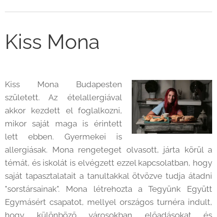
Kiss Mona
Kiss Mona Budapesten
született. Az ételallergiával
akkor kezdett el foglalkozni,
mikor saját maga is érintett
lett ebben. Gyermekei is
allergiásak. Mona rengeteget olvasott, járta körül a
témát, és iskolát is elvégzett ezzel kapcsolatban, hogy
saját tapasztalatait a tanultakkal ötvözve tudja átadni
"sorstársainak". Mona létrehozta a Tegyünk Együtt
Egymásért csapatot, mellyel országos turnéra indult,
hogy különböző városokban előadásokat és