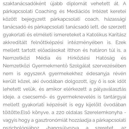
szaktanácsadóként újabb diplomát vehetett át. A
párkapcsolati Coaching és Mediációs Intézet keretei
között bejegyzett párkapcsolati coach, házassági
tanácsadó és párkapcsolati tanácsadó lett, de szerzett
gyakorlati és elméleti ismereteket a Katolikus Karitász
akkreditált felnőttképzési intézményében is. Ezek
mellett tartott előadásokat itthon és határon túl is, a
Nemzetközi Média és Hírközlési Hatóság és
Nemzetközi Gyermekmentő Szolgálat szervezésében
nem is egyszer.A gyermekekhez édesanyja révén
került közel, aki óvodában dolgozott, így ő is sok időt
lehetett velük, és amikor elérkezett a pályaválasztás
ideje, a csecsemő- és gyermeknevelés is tantárgyai
mellett gyakorlati képzését is egy kijelölt óvodában
töltötte.Első könyve, a 220 oldalas Szerelemkonyha -
vagyis hogy a gasztronómiát hozzáadja a párkapcsolati
pszichológiához -hangsúlyozva a szeretet, az