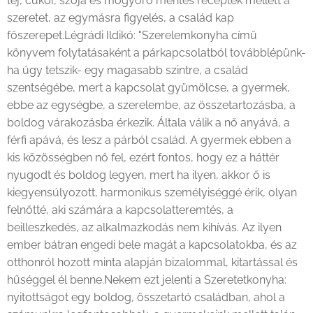
tej, cukor, szója és mogyoró mentes receptek mellett a
szeretet, az egymásra figyelés, a család kap
főszerepet.Légrádi Ildikó: "Szerelemkonyha című
könyvem folytatásaként a párkapcsolatból továbblépünk-
ha úgy tetszik- egy magasabb szintre, a család
szentségébe, mert a kapcsolat gyümölcse, a gyermek,
ebbe az egységbe, a szerelembe, az összetartozásba, a
boldog várakozásba érkezik. Általa válik a nő anyává, a
férfi apává, és lesz a párból család. A gyermek ebben a
kis közösségben nő fel, ezért fontos, hogy ez a háttér
nyugodt és boldog legyen, mert ha ilyen, akkor ő is
kiegyensúlyozott, harmonikus személyiséggé érik, olyan
felnőtté, aki számára a kapcsolatteremtés, a
beilleszkedés, az alkalmazkodás nem kihívás. Az ilyen
ember bátran engedi bele magát a kapcsolatokba, és az
otthonról hozott minta alapján bizalommal, kitartással és
hűséggel él benne.Nekem ezt jelenti a Szeretetkonyha:
nyitottságot egy boldog, összetartó családban, ahol a