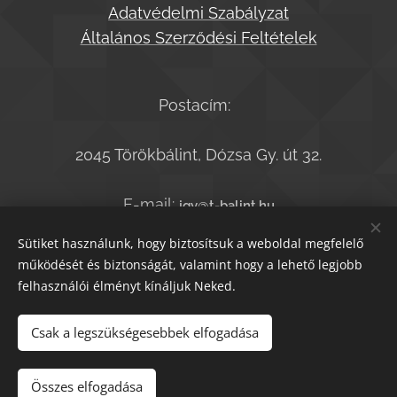
Adatvédelmi Szabályzat
Általános Szerződési Feltételek
Postacím:
2045 Törökbálint, Dózsa Gy. út 32.
E-mail:
jgy@t-balint.hu
Telefonszám:
+36-20-9364050
Sütiket használunk, hogy biztosítsuk a weboldal megfelelő
működését és biztonságát, valamint hogy a lehető legjobb
felhasználói élményt kínáljuk Neked.
© T.bálint Kiadó 2021
Sütik
Csak a legszükségesebbek elfogadása
Kosárba
Összes elfogadása